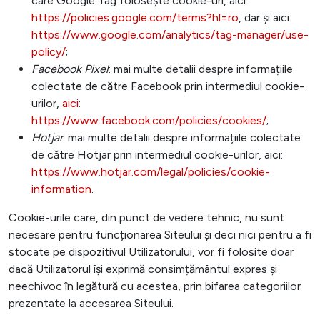
care Google Tag folosește cookie-uri, aici:
https://policies.google.com/terms?hl=ro
, dar și aici:
https://www.google.com/analytics/tag-manager/use-
policy/
;
Facebook Pixel
: mai multe detalii despre informațiile
colectate de către Facebook prin intermediul cookie-
urilor,
aici
:
https://www.facebook.com/policies/cookies/
;
Hotjar
: mai multe detalii despre informațiile colectate
de către Hotjar prin intermediul cookie-urilor, aici:
https://www.hotjar.com/legal/policies/cookie-
information
.
Cookie-urile care, din punct de vedere tehnic, nu sunt
necesare pentru funcționarea Siteului și deci nici pentru a fi
stocate pe dispozitivul Utilizatorului, vor fi folosite doar
dacă Utilizatorul își exprimă consimțământul expres și
neechivoc în legătură cu acestea, prin bifarea categoriilor
prezentate la accesarea Siteului.