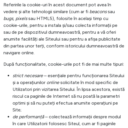
Referirile la cookie-uri în acest document pot avea în
vedere și alte tehnologii similare (cum ar fi
beacons
sau
bugs
,
pixels
sau HTML5), folosite în același timp cu
cookie-urile, pentru a instala și/sau colecta informații pe
sau de pe dispozitivul dumneavoastră, pentru a vă oferi
anumite facilități ale Siteului sau pentru a afișa publicitate
din partea unor terți, conform istoricului dumneavoastră de
navigare online.
După funcționalitate, cookie-urile pot fi de mai multe tipuri:
strict necesare
– esențiale pentru funcționarea Siteului
și a operațiunilor
online
solicitate în mod specific de
Utilizatori prin vizitarea Siteului. În lipsa acestora, există
riscul ca paginile de Internet să nu poată la parametri
optimi și să nu puteți efectua anumite operațiuni pe
Site;
de performanță
– colectează informații despre modul
în care Utilizatorii folosesc Siteul, cum ar fi paginile