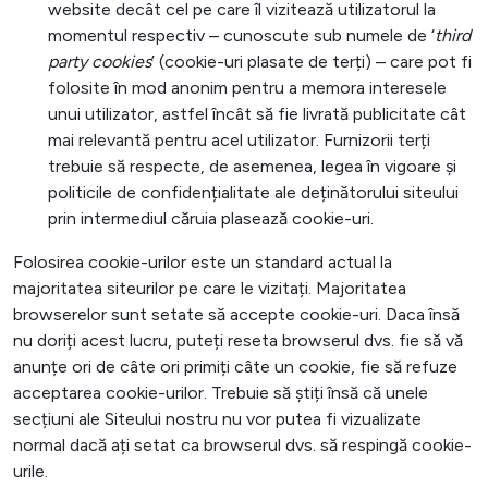
website decât cel pe care îl vizitează utilizatorul la
momentul respectiv – cunoscute sub numele de ‘
third
party cookies
’ (cookie-uri plasate de terți) – care pot fi
folosite în mod anonim pentru a memora interesele
unui utilizator, astfel încât să fie livrată publicitate cât
mai relevantă pentru acel utilizator. Furnizorii terți
trebuie să respecte, de asemenea, legea în vigoare și
politicile de confidențialitate ale deținătorului siteului
prin intermediul căruia plasează cookie-uri.
Folosirea cookie-urilor este un standard actual la
majoritatea siteurilor pe care le vizitați. Majoritatea
browserelor sunt setate să accepte cookie-uri. Daca însă
nu doriți acest lucru, puteți reseta browserul dvs. fie să vă
anunțe ori de câte ori primiți câte un cookie, fie să refuze
acceptarea cookie-urilor. Trebuie să știți însă că unele
secțiuni ale Siteului nostru nu vor putea fi vizualizate
normal dacă ați setat ca browserul dvs. să respingă cookie-
urile.