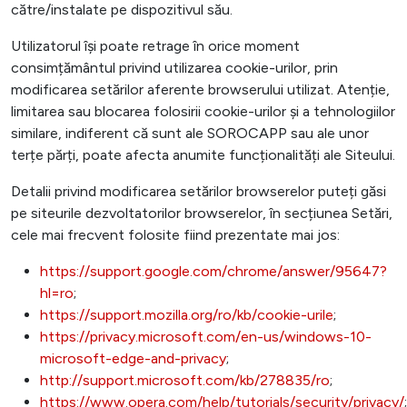
către/instalate pe dispozitivul său.
Utilizatorul își poate retrage în orice moment
consimțământul privind utilizarea cookie-urilor, prin
modificarea setărilor aferente browserului utilizat. Atenție,
limitarea sau blocarea folosirii cookie-urilor și a tehnologiilor
similare, indiferent că sunt ale SOROCAPP sau ale unor
terțe părți, poate afecta anumite funcționalități ale Siteului.
Detalii privind modificarea setărilor browserelor puteți găsi
pe siteurile dezvoltatorilor browserelor, în secțiunea Setări,
cele mai frecvent folosite fiind prezentate mai jos:
https://support.google.com/chrome/answer/95647?
hl=ro
;
https://support.mozilla.org/ro/kb/cookie-urile
;
https://privacy.microsoft.com/en-us/windows-10-
microsoft-edge-and-privacy
;
http://support.microsoft.com/kb/278835/ro
;
https://www.opera.com/help/tutorials/security/privacy/
;