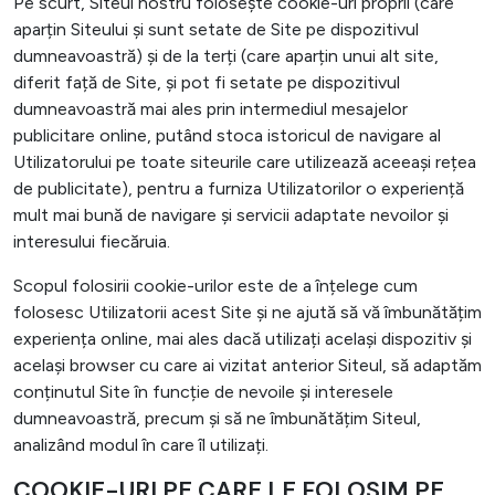
Pe scurt, Siteul nostru folosește cookie-uri proprii (care
aparțin Siteului și sunt setate de Site pe dispozitivul
dumneavoastră) și de la terți (care aparțin unui alt site,
diferit față de Site, și pot fi setate pe dispozitivul
dumneavoastră mai ales prin intermediul mesajelor
publicitare online, putând stoca istoricul de navigare al
Utilizatorului pe toate siteurile care utilizează aceeași rețea
de publicitate), pentru a furniza Utilizatorilor o experiență
mult mai bună de navigare și servicii adaptate nevoilor și
interesului fiecăruia.
Scopul folosirii cookie-urilor este de a înțelege cum
folosesc Utilizatorii acest Site și ne ajută să vă îmbunătățim
experiența online, mai ales dacă utilizați același dispozitiv și
același browser cu care ai vizitat anterior Siteul, să adaptăm
conținutul Site în funcție de nevoile și interesele
dumneavoastră, precum și să ne îmbunătățim Siteul,
analizând modul în care îl utilizați.
COOKIE-URI PE CARE LE FOLOSIM PE