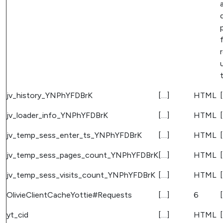
t
jv_history_YNPhYFDBrK
[…]
HTML
jv_loader_info_YNPhYFDBrK
[…]
HTML
jv_temp_sess_enter_ts_YNPhYFDBrK
[…]
HTML
jv_temp_sess_pages_count_YNPhYFDBrK
[…]
HTML
jv_temp_sess_visits_count_YNPhYFDBrK
[…]
HTML
OlivieClientCacheYottie#Requests
[…]
6
yt_cid
[…]
HTML