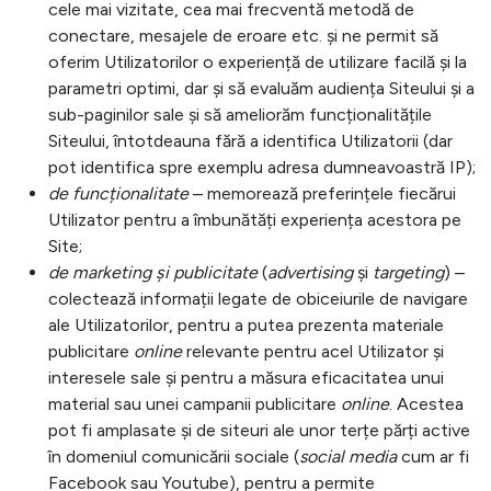
cele mai vizitate, cea mai frecventă metodă de
conectare, mesajele de eroare etc. și ne permit să
oferim Utilizatorilor o experiență de utilizare facilă și la
parametri optimi, dar și să evaluăm audiența Siteului și a
sub-paginilor sale și să ameliorăm funcționalitățile
Siteului, întotdeauna fără a identifica Utilizatorii (dar
pot identifica spre exemplu adresa dumneavoastră IP);
de funcționalitate
– memorează preferințele fiecărui
Utilizator pentru a îmbunătăți experiența acestora pe
Site;
de marketing și publicitate
(
advertising
și
targeting
) –
colectează informații legate de obiceiurile de navigare
ale Utilizatorilor, pentru a putea prezenta materiale
publicitare
online
relevante pentru acel Utilizator și
interesele sale și pentru a măsura eficacitatea unui
material sau unei campanii publicitare
online
. Acestea
pot fi amplasate și de siteuri ale unor terțe părți active
în domeniul comunicării sociale (
social media
cum ar fi
Facebook sau Youtube), pentru a permite