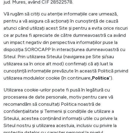
jud. Mures, având CIF 28522578.
Vă rugăm să citiți cu atenție informațiile care urmează,
pentru a vă asigura că acționați în cunoștință de cauză
atunci când utilizați acest Site și pentru a evita orice riscuri
ce ar putea fi apreciate de către dumneavoastră ca având
un impact negativ din perspectiva informațiilor puse la
dispoziția SOROCAPP în interacțiunea dumneavoastră cu
Siteul. Prin utilizarea Siteului (navigarea pe Site și/sau
utilizarea sa în orice alt mod) confirmați că ați luat la
cunoștință informațiile prevăzute în această Politică privind
utilizarea modulelor cookie (în continuare„
Politica
”).
Utilizarea cookie-urilor poate fi pusă în legătură cu
procesarea de date personale, motiv pentru care vă
recomandăm să consultați Politica noastră de
confidențialitate și Termenii și condițiile de utilizare a
Siteului, acestea conținând informații utile cu privire la
Siteul nostru și utilizarea acestuia, inclusiv cu privire la
protecția datelor cu caracter personal la nivelul