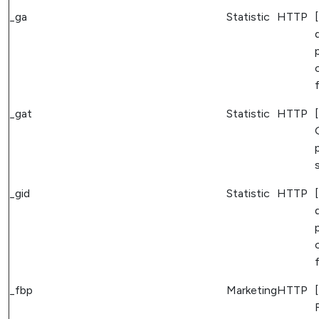
_ga
Statistic
HTTP
_gat
Statistic
HTTP
s
_gid
Statistic
HTTP
_fbp
Marketing
HTTP