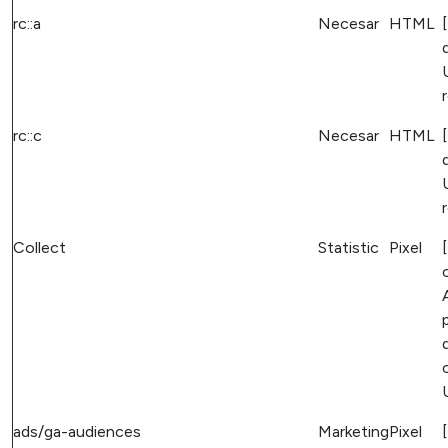
rc::a
Necesar
HTML
rc::c
Necesar
HTML
Collect
Statistic
Pixel
p
ads/ga-audiences
Marketing
Pixel