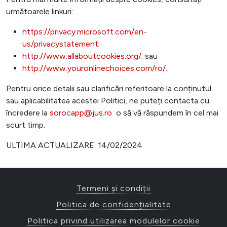
următoarele linkuri:
https://privacy.microsoft.com/en-
us/privacystatement
;
http://www.allaboutcookies.org/
; sau
http://www.youronlinechoices.com/ro/
.
Pentru orice detalii sau clarificări referitoare la conținutul
sau aplicabilitatea acestei Politici, ne puteți contacta cu
încredere la
sorocapp@jus.ro
o să vă răspundem în cel mai
scurt timp.
ULTIMA ACTUALIZARE: 14/02/2024
Termeni și condiții
Politica de confidențialitate
Politica privind utilizarea modulelor cookie