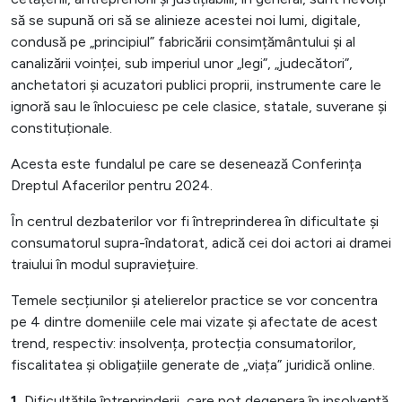
să se supună ori să se alinieze acestei noi lumi, digitale,
condusă pe „principiul” fabricării consimțământului și al
canalizării voinței, sub imperiul unor „legi”, „judecători”,
anchetatori și acuzatori publici proprii, instrumente care le
ignoră sau le înlocuiesc pe cele clasice, statale, suverane și
constituționale.
Acesta este fundalul pe care se desenează Conferința
Dreptul Afacerilor pentru 2024.
În centrul dezbaterilor vor fi întreprinderea în dificultate și
consumatorul supra-îndatorat, adică cei doi actori ai dramei
traiului în modul supraviețuire.
Temele secțiunilor și atelierelor practice se vor concentra
pe 4 dintre domeniile cele mai vizate și afectate de acest
trend, respectiv: insolvența, protecția consumatorilor,
fiscalitatea și obligațiile generate de „viața” juridică online.
1.
Dificultățile întreprinderii, care pot degenera în insolvență