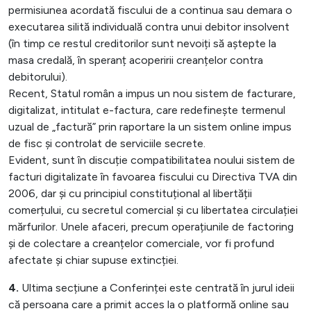
permisiunea acordată fiscului de a continua sau demara o
executarea silită individuală contra unui debitor insolvent
(în timp ce restul creditorilor sunt nevoiți să aștepte la
masa credală, în speranț acoperirii creanțelor contra
debitorului).
Recent, Statul român a impus un nou sistem de facturare,
digitalizat, intitulat e-factura, care redefinește termenul
uzual de „factură” prin raportare la un sistem online impus
de fisc și controlat de serviciile secrete.
Evident, sunt în discuție compatibilitatea noului sistem de
facturi digitalizate în favoarea fiscului cu Directiva TVA din
2006, dar și cu principiul constituțional al libertății
comerțului, cu secretul comercial și cu libertatea circulației
mărfurilor. Unele afaceri, precum operațiunile de factoring
și de colectare a creanțelor comerciale, vor fi profund
afectate și chiar supuse extincției.
4.
Ultima secțiune a Conferinței este centrată în jurul ideii
că persoana care a primit acces la o platformă online sau