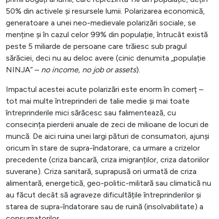
50% din activele și resursele lumii. Polarizarea economică,
generatoare a unei neo-medievale polarizări sociale, se
menține și în cazul celor 99% din populație, întrucât există
peste 5 miliarde de persoane care trăiesc sub pragul
sărăciei, deci nu au deloc avere (cinic denumita „populație
NINJA” –
no income, no job or assets
).
Impactul acestei acute polarizări este enorm în comerț –
tot mai multe întreprinderi de talie medie și mai toate
întreprinderile mici sărăcesc sau falimentează, cu
consecința pierderii anuale de zeci de milioane de locuri de
muncă. De aici ruina unei largi pături de consumatori, ajunși
oricum în stare de supra-îndatorare, ca urmare a crizelor
precedente (criza bancară, criza imigranților, criza datoriilor
suverane). Criza sanitară, suprapusă ori urmată de criza
alimentară, energetică, geo-politic-militară sau climatică nu
au făcut decât să agraveze dificultățile întreprinderilor și
starea de supra-îndatorare sau de ruină (insolvabilitate) a
consumatorilor.