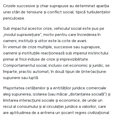
Crizele succesive și chiar suprapuse au determinat apariția
unei stări de tensiune și conflict social, tipică turbulențelor
periculoase.
Sub impactul acestor crize, vehiculul social este pus pe
„modul supraviețuire”, motiv pentru care încrederea în
oameni, instituții și viitor este la cote de avarii.
În vremuri de crize multiple, succesive sau suprapuse,
oamenii și instituțiile reacționează sub imperiul instinctului
primar al fricii induse de crize și imprevizibilitate.
Comportamentul social, inclusiv cel economic și juridic, se
împarte, practic automat, în două tipuri de (inter)acțiune:
supunere sau luptă.
Majoritatea cetățenilor și a entităților juridice comerciale
aleg supunerea, izolarea (sau măcar „distanțarea socială”) și
limitarea interacțiunii sociale și economice, de unde un
recul al consumului și al circulației juridice a valorilor, care
are aptitudinea de a antrena un șocant regres civilizațional