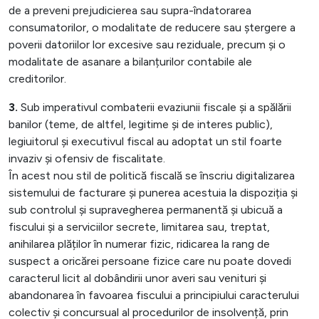
de a preveni prejudicierea sau supra-îndatorarea
consumatorilor, o modalitate de reducere sau ștergere a
poverii datoriilor lor excesive sau reziduale, precum și o
modalitate de asanare a bilanțurilor contabile ale
creditorilor.
3.
Sub imperativul combaterii evaziunii fiscale și a spălării
banilor (teme, de altfel, legitime și de interes public),
legiuitorul și executivul fiscal au adoptat un stil foarte
invaziv și ofensiv de fiscalitate.
În acest nou stil de politică fiscală se înscriu digitalizarea
sistemului de facturare și punerea acestuia la dispoziția și
sub controlul și supravegherea permanentă și ubicuă a
fiscului și a serviciilor secrete, limitarea sau, treptat,
anihilarea plăților în numerar fizic, ridicarea la rang de
suspect a oricărei persoane fizice care nu poate dovedi
caracterul licit al dobândirii unor averi sau venituri și
abandonarea în favoarea fiscului a principiului caracterului
colectiv și concursual al procedurilor de insolvență, prin