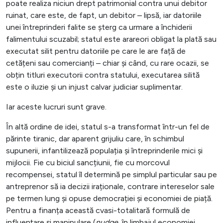
poate realiza niciun drept patrimonial contra unui debitor
ruinat, care este, de fapt, un debitor – lipsă, iar datoriile
unei întreprinderi falite se șterg ca urmare a închiderii
falimentului scuzabil; statul este arareori obligat la plată sau
executat silit pentru datoriile pe care le are față de
cetățeni sau comercianți – chiar și când, cu rare ocazii, se
obțin titluri executorii contra statului, executarea silită
este o iluzie și un injust calvar judiciar suplimentar.
Iar aceste lucruri sunt grave.
În altă ordine de idei, statul s-a transformat într-un fel de
părinte tiranic, dar aparent grijuliu care, în schimbul
supunerii, infantilizează populația și întreprinderile mici și
mijlocii. Fie cu biciul sancțiunii, fie cu morcovul
recompensei, statul îl determină pe simplul particular sau pe
antreprenor să ia decizii iraționale, contrare intereselor sale
pe termen lung și opuse democrației și economiei de piață.
Pentru a finanța această cvasi-totalitară formulă de
influențare și manipulare (
nudge
, în limbajul economiei