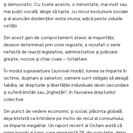
și democratic. Cu toate aceste, o minoritate, mai mult sau
mai puțin vocală, alege să lupte, cu riscul excluziunii sociale
și al aruncării dizidenților
extra muros
, adică peste zidurile
cetății.
Din acest gen de comportament atavic al majorității,
deseori determinat prin crize regizate, a rezultat o serie
nefastă de reacții legislative, administrative și judiciare
greșite, nocive și chiar cvasi – totalitare.
În modul supraviețuire (
survival mode
), lumea se împarte în
victime, dușmani și salvatori, oamenii sunt obligați să aleagă
tabăra, iar drepturile și libertățile individuale devin secundare
și suferă limitări sau „înghețări”, în favoarea drepturilor
colective.
Din punct de vedere economic și social, plăcinta globală,
deja limitată ca întindere pe motiv de recul al consumului,
se împarte inegalitar. Un raport recent al Oxfam arată că
primii bogați ai lumii, care reprezintă 1% din populație, dețin