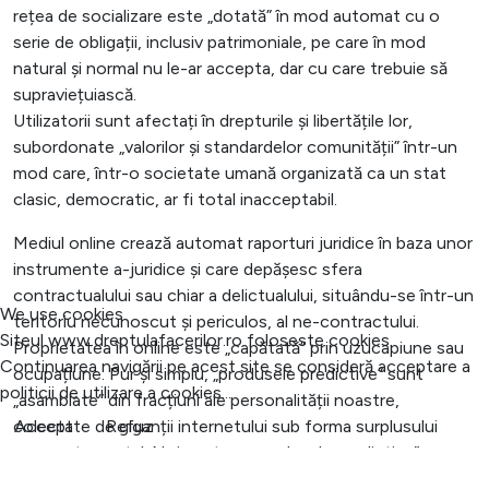
rețea de socializare este „dotată” în mod automat cu o
serie de obligații, inclusiv patrimoniale, pe care în mod
natural și normal nu le-ar accepta, dar cu care trebuie să
supraviețuiască.
Utilizatorii sunt afectați în drepturile și libertățile lor,
subordonate „valorilor și standardelor comunității” într-un
mod care, într-o societate umană organizată ca un stat
clasic, democratic, ar fi total inacceptabil.
Mediul online crează automat raporturi juridice în baza unor
instrumente a-juridice și care depășesc sfera
contractualului sau chiar a delictualului, situându-se într-un
We use cookies
teritoriu necunoscut și periculos, al ne-contractului.
Siteul www.dreptulafacerilor.ro foloseste cookies.
Proprietatea în online este „capătată” prin uzucapiune sau
Continuarea navigării pe acest site se consideră acceptare a
ocupațiune. Pur și simplu, „produsele predictive” sunt
politicii de utilizare a cookies...
„asamblate” din fracțiuni ale personalității noastre,
colectate de giganții internetului sub forma surplusului
Accept
Refuz
comportamental. Noi suntem „produsele predictive”,
obiectul estimărilor comportamentului contractual, de