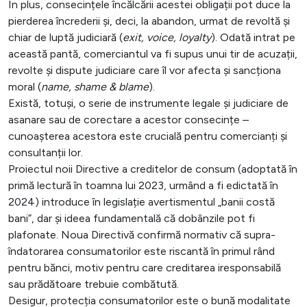
În plus, consecințele încălcării acestei obligații pot duce la
pierderea încrederii și, deci, la abandon, urmat de revoltă și
chiar de luptă judiciară (
exit, voice, loyalty
). Odată intrat pe
această pantă, comerciantul va fi supus unui tir de acuzații,
revolte și dispute judiciare care îl vor afecta și sancționa
moral (
name, shame & blame
).
Există, totuși, o serie de instrumente legale și judiciare de
asanare sau de corectare a acestor consecințe –
cunoașterea acestora este crucială pentru comercianți și
consultanții lor.
Proiectul noii Directive a creditelor de consum (adoptată în
primă lectură în toamna lui 2023, urmând a fi edictată în
2024) introduce în legislație avertismentul „banii costă
bani”, dar și ideea fundamentală că dobânzile pot fi
plafonate. Noua Directivă confirmă normativ că supra-
îndatorarea consumatorilor este riscantă în primul rând
pentru bănci, motiv pentru care creditarea iresponsabilă
sau prădătoare trebuie combătută.
Desigur, protecția consumatorilor este o bună modalitate