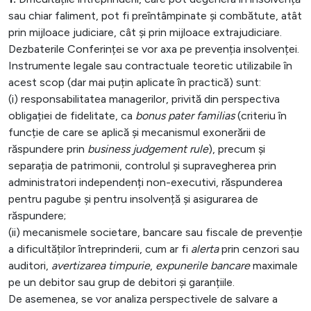
sau chiar faliment, pot fi preîntâmpinate și combătute, atât
prin mijloace judiciare, cât și prin mijloace extrajudiciare.
Dezbaterile Conferinței se vor axa pe prevenția insolvenței.
Instrumente legale sau contractuale teoretic utilizabile în
acest scop (dar mai puțin aplicate în practică) sunt:
(i) responsabilitatea managerilor, privită din perspectiva
obligației de fidelitate, ca
bonus pater familias
(criteriu în
funcție de care se aplică și mecanismul exonerării de
răspundere prin
business judgement rule
), precum și
separația de patrimonii, controlul și supravegherea prin
administratori independenți non-executivi, răspunderea
pentru pagube și pentru insolvență și asigurarea de
răspundere;
(ii) mecanismele societare, bancare sau fiscale de prevenție
a dificultăților întreprinderii, cum ar fi
alerta
prin cenzori sau
auditori,
avertizarea timpurie
,
expunerile bancare
maximale
pe un debitor sau grup de debitori și garanțiile.
De asemenea, se vor analiza perspectivele de salvare a