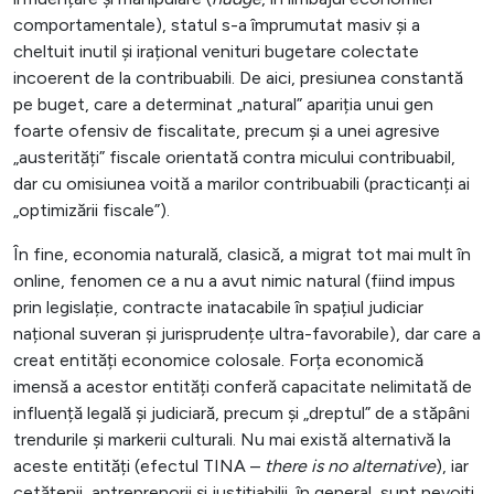
comportamentale), statul s-a împrumutat masiv și a
cheltuit inutil și irațional venituri bugetare colectate
incoerent de la contribuabili. De aici, presiunea constantă
pe buget, care a determinat „natural” apariția unui gen
foarte ofensiv de fiscalitate, precum și a unei agresive
„austerități” fiscale orientată contra micului contribuabil,
dar cu omisiunea voită a marilor contribuabili (practicanți ai
„optimizării fiscale”).
În fine, economia naturală, clasică, a migrat tot mai mult în
online, fenomen ce a nu a avut nimic natural (fiind impus
prin legislație, contracte inatacabile în spațiul judiciar
național suveran și jurisprudențe ultra-favorabile), dar care a
creat entități economice colosale. Forța economică
imensă a acestor entități conferă capacitate nelimitată de
influență legală și judiciară, precum și „dreptul” de a stăpâni
trendurile și markerii culturali. Nu mai există alternativă la
aceste entități (efectul TINA –
there is no alternative
), iar
cetățenii, antreprenorii și justițiabilii, în general, sunt nevoiți