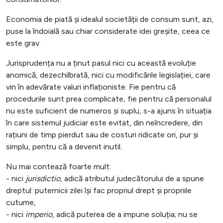
Economia de piată și idealul societății de consum sunt, azi,
puse la îndoială sau chiar considerate idei greșite, ceea ce
este grav.
Jurisprudența nu a ținut pasul nici cu această evoluție
anomică, dezechilbrată, nici cu modificările legislației, care
vin în adevărate valuri inflaționiste. Fie pentru că
procedurile sunt prea complicate, fie pentru că personalul
nu este suficient de numeros și suplu, s-a ajuns în situația
în care sistemul judiciar este evitat, din neîncredere, din
rațiuni de timp pierdut sau de costuri ridicate ori, pur și
simplu, pentru că a devenit inutil.
Nu mai contează foarte mult:
- nici
jurisdictio
, adică atributul judecătorului de a spune
dreptul: puternicii zilei își fac propriul drept și propriile
cutume,
- nici
imperio
, adică puterea de a impune soluția; nu se